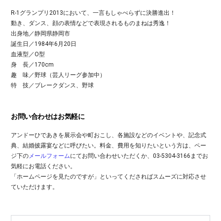
R-1グランプリ2013において、一言もしゃべらずに決勝進出！
動き、ダンス、顔の表情などで表現されるものまねは秀逸！
出身地／静岡県静岡市
誕生日／1984年6月20日
血液型／O型
身 長／170cm
趣 味／野球（芸人リーグ参加中）
特 技／ブレークダンス、野球
お問い合わせはお気軽に
アンドーひであきを展示会や町おこし、各施設などのイベントや、記念式
典、結婚披露宴などに呼びたい。料金、費用を知りたいという方は、ペー
ジ下の
メールフォーム
にてお問い合わせいただくか、03-5304-3166までお
気軽にお電話ください。
「ホームページを見たのですが」といってくださればスムーズに対応させ
ていただけます。