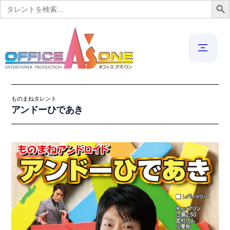
Search
for:
ものまねタレント
アンドーひであき