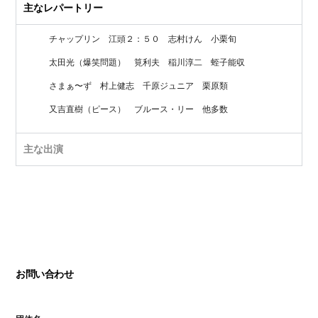
主なレパートリー
チャップリン
江頭２：５０
志村けん
小栗旬
太田光（爆笑問題）
筧利夫
稲川淳二
蛭子能収
さまぁ〜ず
村上健志
千原ジュニア
栗原類
又吉直樹（ピース）
ブルース・リー
他多数
主な出演
お問い合わせ