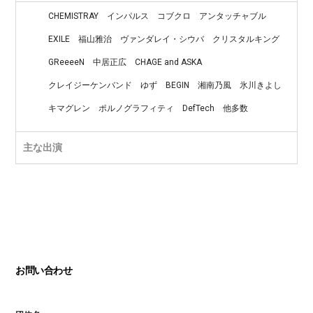
CHEMISTRAY
インパルス
コブクロ
アンタッチャブル
EXILE
福山雅治
ヴァンダレイ・シウバ
クリスタルキング
GReeeeN
中居正広
CHAGE and ASKA
クレイジーケンバンド
ゆず
BEGIN
湘南乃風
氷川きよし
キマグレン
ポルノグラフィティ
DefTech
他多数
主な出演
お問い合わせ