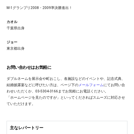
M-1グランプリ2008・2009準決勝進出！
カオル
千葉県出身
ジョー
東京都出身
お問い合わせはお気軽に
ダブルネームを展示会や町おこし、各施設などのイベントや、記念式典、
結婚披露宴などに呼びたい方は、ページ下の
メールフォーム
にてお問い合
わせいただくか、03-5304-3166までお気軽にお電話ください。
「ホームページを見たのですが」といってくださればスムーズに対応させ
ていただけます。
主なレパートリー