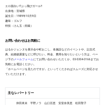
エロ面白い!?ぶっ飛びガール!!
出身地：宮城県
誕生日：1989年10月9日
趣味：ゴルフ
特技：けん玉（初級）
お問い合わせはお気軽に
はるかジェンヌを展示会や町おこし、各施設などのイベントや、記念式
典、結婚披露宴などに呼びたい。料金、費用を知りたいという方は、ペー
ジ下の
メールフォーム
にてお問い合わせいただくか、03-5304-3166までお
気軽にお電話ください。
「ホームページを見たのですが」といってくださればスムーズに対応させ
ていただけます。
主なレパートリー
倖田來未
平野ノラ
山口百恵
安室奈美恵
松田聖子