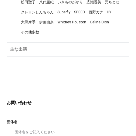
松田聖子
八代亜紀
いきものがかり
広瀬香美
元ちとせ
クレヨンしんちゃん
Superfly
SPEED
西野カナ
HY
大黒摩季
伊藤由奈
Whitney Houston
Celine Dion
その他多数
主な出演
お問い合わせ
団体名