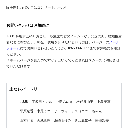
瞳を閉じればそこはコンサートホール!!
お問い合わせはお気軽に
JOJOを展示会や町おこし、各施設などのイベントや、記念式典、結婚披露
宴などに呼びたい。料金、費用を知りたいという方は、ページ下の
メール
フォーム
にてお問い合わせいただくか、03-5304-3166までお気軽にお電話
ください。
「ホームページを見たのですが」といってくださればスムーズに対応させ
ていただけます。
主なレパートリー
JUJU
宇多田ヒカル
中島みゆき
松任谷由実
中島美嘉
平原綾香
中尾ミエ
ザ・ヴィーナス（コニーちゃん）
山村紅葉
天地真理
浜崎あゆみ
渡辺真知子
岩崎宏美