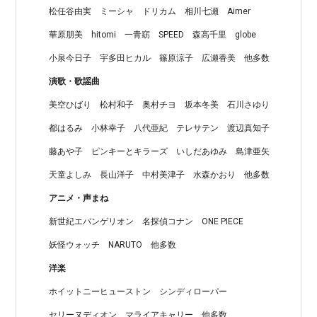
松任谷由実
ミーシャ
ドリカム
相川七瀬
Aimer
華原朋美
hitomi
一青窈
SPEED
森高千里
globe
小泉今日子
宇多田ヒカル
篠原涼子
広瀬香美
他多数
演歌・歌謡曲
美空ひばり
松村和子
奥村チヨ
坂本冬美
石川さゆり
都はるみ
小林幸子
八代亜紀
テレサテン
渡辺真知子
藤あや子
ピンキーとキラーズ
いしだあゆみ
島津亜矢
天童よしみ
長山洋子
中村美津子
水森かおり
他多数
アニメ・声まね
新世紀エバンゲリオン
名探偵コナン
ONE PIECE
妖怪ウォッチ
NARUTO
他多数
洋楽
ホイットニーヒューストン
シンディローパー
セリーヌディオン
マライアキャリー
他多数