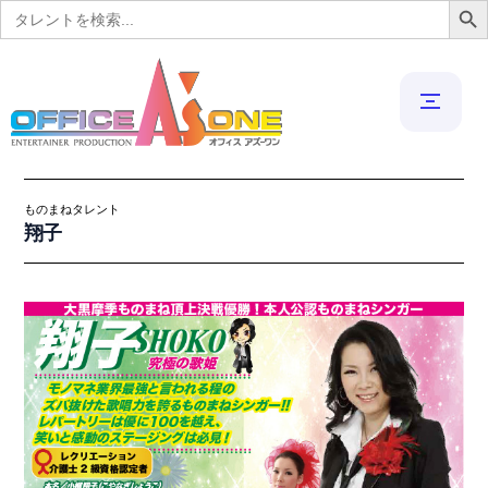
Search
for:
ものまねタレント
翔子