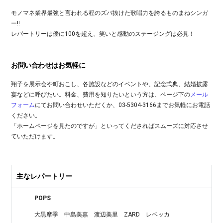
モノマネ業界最強と言われる程のズバ抜けた歌唱力を誇るものまねシンガ
ー!!
レパートリーは優に100を超え、笑いと感動のステージングは必見！
お問い合わせはお気軽に
翔子を展示会や町おこし、各施設などのイベントや、記念式典、結婚披露
宴などに呼びたい。料金、費用を知りたいという方は、ページ下の
メール
フォーム
にてお問い合わせいただくか、03-5304-3166までお気軽にお電話
ください。
「ホームページを見たのですが」といってくださればスムーズに対応させ
ていただけます。
主なレパートリー
POPS
大黒摩季
中島美嘉
渡辺美里
ZARD
レベッカ