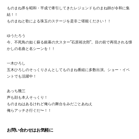
ものまね界を昭和・平成で牽引してきたレジェンドものまね師が令和に集
結！！
ものまねと歌による珠玉のステージを是非ご堪能ください！！
ゆうたろう
今、不死鳥の如く蘇る銀幕の大スター”石原裕次郎”。目の前で再現される懐
かしの名曲と名シーンを！！
一木ひろし
五木ひろしのそっくりさんとしてものまね番組に多数出演。ショー・イベ
ントでも活躍中！
あっち幾三
声も顔も本人そっくり！
ものまねはあるけれど俺らの舞台をみだごとあねえ
俺らアッチさ行ぐだ〜！！
お問い合わせはお気軽に