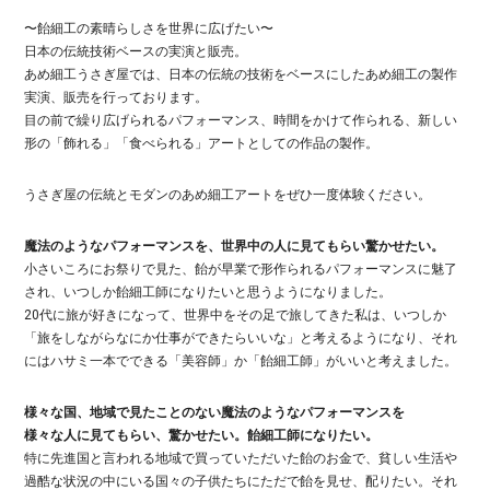
〜飴細工の素晴らしさを世界に広げたい〜
日本の伝統技術ベースの実演と販売。
あめ細工うさぎ屋では、日本の伝統の技術をベースにしたあめ細工の製作
実演、販売を行っております。
目の前で繰り広げられるパフォーマンス、時間をかけて作られる、新しい
形の「飾れる」「食べられる」アートとしての作品の製作。
うさぎ屋の伝統とモダンのあめ細工アートをぜひ一度体験ください。
魔法のようなパフォーマンスを、世界中の人に見てもらい驚かせたい。
小さいころにお祭りで見た、飴が早業で形作られるパフォーマンスに魅了
され、いつしか飴細工師になりたいと思うようになりました。
20代に旅が好きになって、世界中をその足で旅してきた私は、いつしか
「旅をしながらなにか仕事ができたらいいな」と考えるようになり、それ
にはハサミ一本でできる「美容師」か「飴細工師」がいいと考えました。
様々な国、地域で見たことのない魔法のようなパフォーマンスを
様々な人に見てもらい、驚かせたい。飴細工師になりたい。
特に先進国と言われる地域で買っていただいた飴のお金で、貧しい生活や
過酷な状況の中にいる国々の子供たちにただで飴を見せ、配りたい。それ