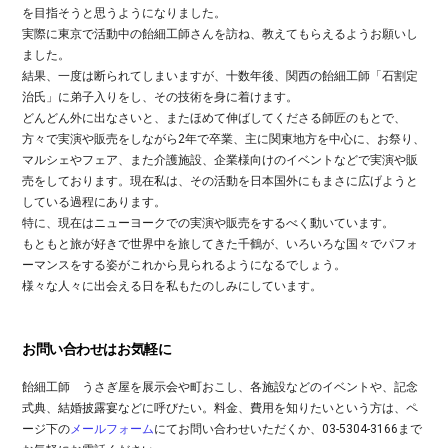
を目指そうと思うようになりました。
実際に東京で活動中の飴細工師さんを訪ね、教えてもらえるようお願いし
ました。
結果、一度は断られてしまいますが、十数年後、関西の飴細工師「石割定
治氏」に弟子入りをし、その技術を身に着けます。
どんどん外に出なさいと、またほめて伸ばしてくださる師匠のもとで、
方々で実演や販売をしながら2年で卒業、主に関東地方を中心に、お祭り、
マルシェやフェア、また介護施設、企業様向けのイベントなどで実演や販
売をしております。現在私は、その活動を日本国外にもまさに広げようと
している過程にあります。
特に、現在はニューヨークでの実演や販売をするべく動いています。
もともと旅が好きで世界中を旅してきた千鶴が、いろいろな国々でパフォ
ーマンスをする姿がこれから見られるようになるでしょう。
様々な人々に出会える日を私もたのしみにしています。
お問い合わせはお気軽に
飴細工師 うさぎ屋を展示会や町おこし、各施設などのイベントや、記念
式典、結婚披露宴などに呼びたい。料金、費用を知りたいという方は、ペ
ージ下の
メールフォーム
にてお問い合わせいただくか、03-5304-3166まで