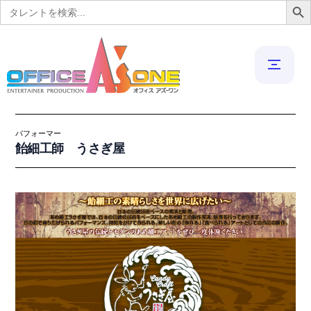
Search
for:
パフォーマー
飴細工師 うさぎ屋