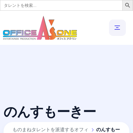
Search
for:
のんすもーきー
ものまねタレントを派遣するオフィ
のんすもー