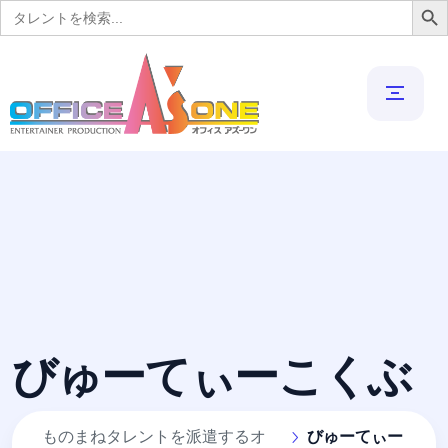
Search
for:
びゅーてぃーこくぶ
ものまねタレントを派遣するオ
びゅーてぃー